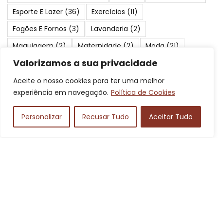
Esporte E Lazer
(36)
Exercícios
(11)
Fogões E Fornos
(3)
Lavanderia
(2)
Maquiagem
(2)
Maternidade
(2)
Moda
(21)
Valorizamos a sua privacidade
Motos
(7)
Móveis
(2)
Passeios
(2)
Peixes
(24)
Periféricos
(3)
Pescaria
(17)
Pneus E Rodas
(2)
Aceite o nosso cookies para ter uma melhor
experiência em navegação.
Política de Cookies
Praias
(23)
Produtos Para Cães
(2)
Proteção E Segurança
(2)
Saúde E Beleza
(4)
Personalizar
Recusar Tudo
Aceitar Tudo
Serviços
(19)
Suplementos
(3)
Turismo
(84)
Viagens
(41)
Áudio
(3)
Posts Mais Pupolares
Vermiculita: o que é, para que serve,
preço da expandida e mais!