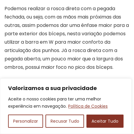
Podemos realizar a rosca direta com a pegada
fechada, ou seja, com as mãos mais próximas das
outras, assim podemos dar uma ênfase maior para a
parte exterior dos bíceps, nesta variação podemos
utilizar a barra em W para maior conforto da
articulação dos punhos. Já a rosca direta com a
pegada aberta, um pouco maior que a largura dos
ombros, possui maior foco no pico dos bíceps.
Tríceps na polia alta
Valorizamos a sua privacidade
Aceite o nosso cookies para ter uma melhor
https://www.instagram.com/p/CVA1j4kJetS/embed
experiência em navegação.
Política de Cookies
/?
cr=1&v=4&wp=493&rd=https%3A%2F%2Fportalvidal
Personalizar
Recusar Tudo
Aceitar Tudo
ivre.com&rp=%2Farticles%2F532#%7B%22ci%22%3A3