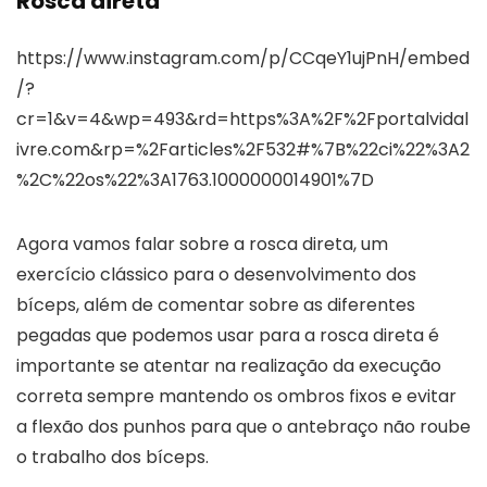
Rosca direta
https://www.instagram.com/p/CCqeY1ujPnH/embed
/?
cr=1&v=4&wp=493&rd=https%3A%2F%2Fportalvidal
ivre.com&rp=%2Farticles%2F532#%7B%22ci%22%3A2
%2C%22os%22%3A1763.1000000014901%7D
Agora vamos falar sobre a rosca direta, um
exercício clássico para o desenvolvimento dos
bíceps, além de comentar sobre as diferentes
pegadas que podemos usar para a rosca direta é
importante se atentar na realização da execução
correta sempre mantendo os ombros fixos e evitar
a flexão dos punhos para que o antebraço não roube
o trabalho dos bíceps.