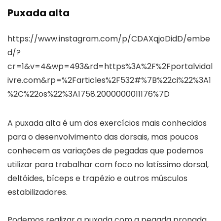
Puxada alta
https://www.instagram.com/p/CDAXqjoDidD/embe
d/?
cr=1&v=4&wp=493&rd=https%3A%2F%2Fportalvidal
ivre.com&rp=%2Farticles%2F532#%7B%22ci%22%3A1
%2C%22os%22%3A1758.2000000011176%7D
A puxada alta é um dos exercícios mais conhecidos
para o desenvolvimento das dorsais, mas poucos
conhecem as variações de pegadas que podemos
utilizar para trabalhar com foco no latíssimo dorsal,
deltóides, bíceps e trapézio e outros músculos
estabilizadores.
Podemos realizar a puxada com a pegada pronada