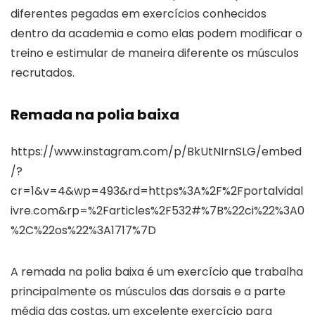
diferentes pegadas em exercícios conhecidos
dentro da academia e como elas podem modificar o
treino e estimular de maneira diferente os músculos
recrutados.
Remada na polia baixa
https://www.instagram.com/p/BkUtNIrnSLG/embed
/?
cr=1&v=4&wp=493&rd=https%3A%2F%2Fportalvidal
ivre.com&rp=%2Farticles%2F532#%7B%22ci%22%3A0
%2C%22os%22%3A1717%7D
A remada na polia baixa é um exercício que trabalha
principalmente os músculos das dorsais e a parte
média das costas, um excelente exercício para