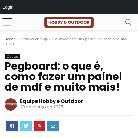
Login
Home
»
Pegboard: o que é, como fazer um painel de mdf e muito
mais!
Outros
Pegboard: o que é,
como fazer um painel
de mdf e muito mais!
Equipe Hobby e Outdoor
20 de março de 2025