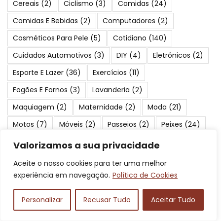
Cereais
(2)
Ciclismo
(3)
Comidas
(24)
Comidas E Bebidas
(2)
Computadores
(2)
Cosméticos Para Pele
(5)
Cotidiano
(140)
Cuidados Automotivos
(3)
DIY
(4)
Eletrônicos
(2)
Esporte E Lazer
(36)
Exercícios
(11)
Fogões E Fornos
(3)
Lavanderia
(2)
Maquiagem
(2)
Maternidade
(2)
Moda
(21)
Motos
(7)
Móveis
(2)
Passeios
(2)
Peixes
(24)
Periféricos
(3)
Pescaria
(17)
Pneus E Rodas
(2)
Valorizamos a sua privacidade
Praias
(23)
Produtos Para Cães
(2)
Aceite o nosso cookies para ter uma melhor
experiência em navegação.
Política de Cookies
Proteção E Segurança
(2)
Saúde E Beleza
(4)
Serviços
(19)
Suplementos
(3)
Turismo
(84)
Personalizar
Recusar Tudo
Aceitar Tudo
Viagens
(41)
Áudio
(3)