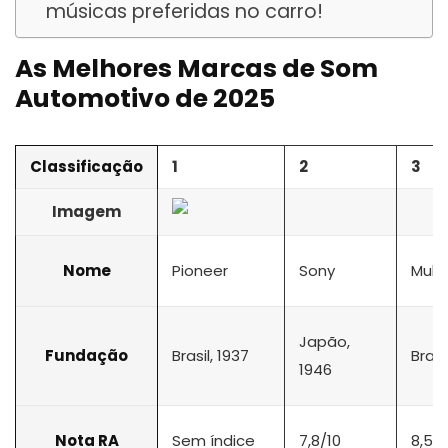
músicas preferidas no carro!
As Melhores Marcas de Som
Automotivo de 2025
Classificação
1
2
3
Imagem
Nome
Pioneer
Sony
Multi
Japão,
Fundação
Brasil, 1937
Brasi
1946
Nota RA
Sem índice
7,8/10
8,5/1