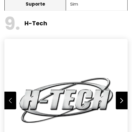
Suporte
Sim
9
H-Tech