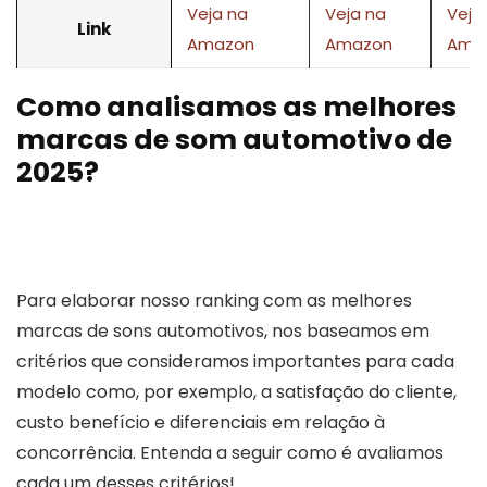
Veja na
Veja na
Veja
Link
Amazon
Amazon
Ama
Como analisamos as melhores
marcas de som automotivo de
2025?
Para elaborar nosso ranking com as melhores
marcas de sons automotivos, nos baseamos em
critérios que consideramos importantes para cada
modelo como, por exemplo, a satisfação do cliente,
custo benefício e diferenciais em relação à
concorrência. Entenda a seguir como é avaliamos
cada um desses critérios!