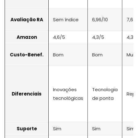
Avaliação RA
Sem índice
6,96/10
7,6/1
Amazon
4,6/5
4,3/5
4,3/
Custo-Benef.
Bom
Bom
Muit
Inovações
Tecnologia
Diferenciais
Rep
tecnológicas
de ponta
Suporte
Sim
Sim
Sim