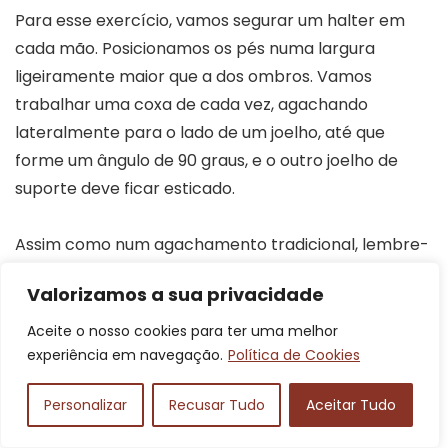
Para esse exercício, vamos segurar um halter em
cada mão. Posicionamos os pés numa largura
ligeiramente maior que a dos ombros. Vamos
trabalhar uma coxa de cada vez, agachando
lateralmente para o lado de um joelho, até que
forme um ângulo de 90 graus, e o outro joelho de
suporte deve ficar esticado.
Assim como num agachamento tradicional, lembre-
se sempre de manter a coluna ereta e manter o
Valorizamos a sua privacidade
abdômen contraído durante todo o exercício.
Aceite o nosso cookies para ter uma melhor
experiência em navegação.
Política de Cookies
Goblet squat
Personalizar
Recusar Tudo
Aceitar Tudo