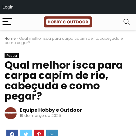
Login
Home
»
Qual melhor isca para carpa capim de rio, cabeçuda e
como pegar?
Pesca
Qual melhor isca para
carpa capim de rio,
cabeçuda e como
pegar?
Equipe Hobby e Outdoor
19 de março de 2025