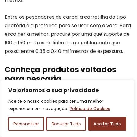
Entre os pescadores de carpa, a carretilha do tipo
giratória é a preferida para se usar com a vara. Para
escolher a melhor, procure por uma que suporte de
100 a 150 metros de linha de monofilamento que
possui entre 0,35 a 0,40 milímetros de espessura.
Conheça produtos voltados
para pescaria
Valorizamos a sua privacidade
Neste artigo apresentamos diversas informações
Aceite o nosso cookies para ter uma melhor
sobre iscas para pescar carpa capim de rio. Agora
experiência em navegação.
Política de Cookies
que estamos dentro do assunto de pescaria, que tal
conhecer alguns de nossos artigos sobre produtos
Personalizar
Recusar Tudo
Aceitar Tudo
voltados para o tema? Confira abaixo!