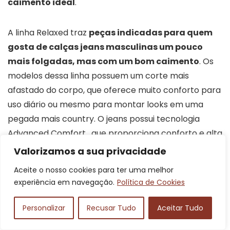
caimento ideal
.
A linha Relaxed traz
peças indicadas para quem
gosta de calças jeans masculinas um pouco
mais folgadas, mas com um bom caimento
. Os
modelos dessa linha possuem um corte mais
afastado do corpo, que oferece muito conforto para
uso diário ou mesmo para montar looks em uma
pegada mais country. O jeans possui tecnologia
Advanced Comfort , que proporciona conforto e alta
durabilidade à peça.
Valorizamos a sua privacidade
Aceite o nosso cookies para ter uma melhor
Outra boa linha da marca é a Urbano, que traz peças
experiência em navegação.
Política de Cookies
com caimento reto e slim,
ideais para uso urbano,
no trabalho, cursos, faculdade e outros
Personalizar
Recusar Tudo
Aceitar Tudo
compromissos casuais dentro da cidade
. Os