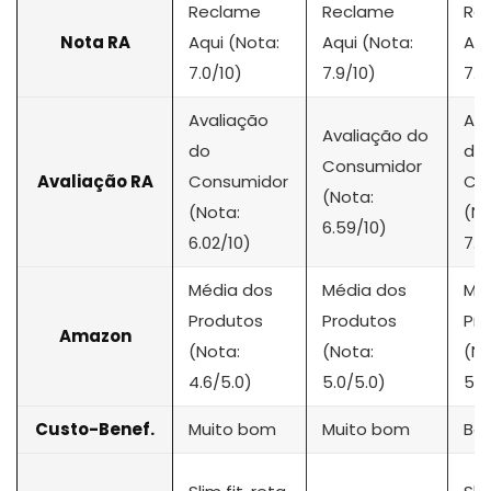
Reclame
Reclame
Re
Nota RA
Aqui (Nota:
Aqui (Nota:
Aqu
7.0/10)
7.9/10)
7.3
Avaliação
Ava
Avaliação do
do
do
Consumidor
Avaliação RA
Consumidor
Co
(Nota:
(Nota:
(No
6.59/10)
6.02/10)
7.6
Média dos
Média dos
Mé
Produtos
Produtos
Pr
Amazon
(Nota:
(Nota:
(No
4.6/5.0)
5.0/5.0)
5.0
Custo-Benef.
Muito bom
Muito bom
Bo