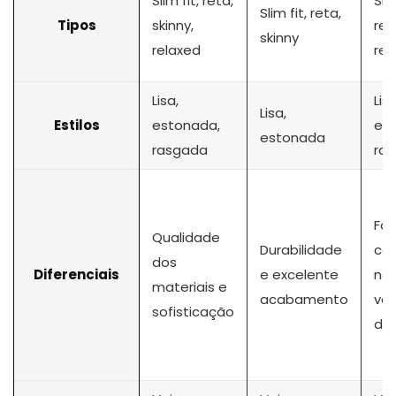
Slim fit, reta,
Slim
Slim fit, reta,
Tipos
skinny,
ret
skinny
relaxed
rel
Lisa,
Lisa
Lisa,
Estilos
estonada,
es
estonada
rasgada
ra
Fo
Qualidade
Durabilidade
con
dos
Diferenciais
e excelente
na
materiais e
acabamento
va
sofisticação
de 