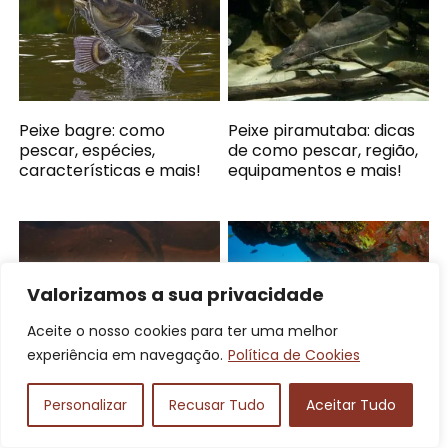
Peixe bagre: como
Peixe piramutaba: dicas
pescar, espécies,
de como pescar, região,
características e mais!
equipamentos e mais!
Valorizamos a sua privacidade
Aceite o nosso cookies para ter uma melhor
experiência em navegação.
Política de Cookies
Isca para lambari:
Caranha: descubra
artificial, viva,
como pescar,
Personalizar
Recusar Tudo
Aceitar Tudo
equipamentos para
características do peixe
pesca e mais!
e mais!