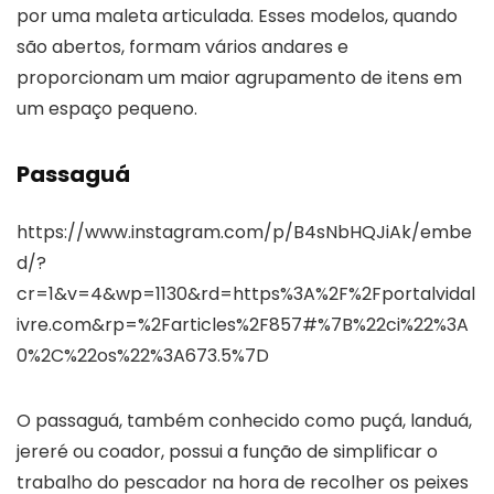
por uma maleta articulada. Esses modelos, quando
são abertos, formam vários andares e
proporcionam um maior agrupamento de itens em
um espaço pequeno.
Passaguá
https://www.instagram.com/p/B4sNbHQJiAk/embe
d/?
cr=1&v=4&wp=1130&rd=https%3A%2F%2Fportalvidal
ivre.com&rp=%2Farticles%2F857#%7B%22ci%22%3A
0%2C%22os%22%3A673.5%7D
O passaguá, também conhecido como puçá, landuá,
jereré ou coador, possui a função de simplificar o
trabalho do pescador na hora de recolher os peixes