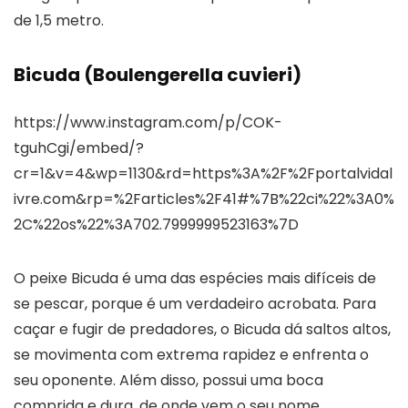
de 1,5 metro.
Bicuda (Boulengerella cuvieri)
https://www.instagram.com/p/COK-
tguhCgi/embed/?
cr=1&v=4&wp=1130&rd=https%3A%2F%2Fportalvidal
ivre.com&rp=%2Farticles%2F41#%7B%22ci%22%3A0%
2C%22os%22%3A702.7999999523163%7D
O peixe Bicuda é uma das espécies mais difíceis de
se pescar, porque é um verdadeiro acrobata. Para
caçar e fugir de predadores, o Bicuda dá saltos altos,
se movimenta com extrema rapidez e enfrenta o
seu oponente. Além disso, possui uma boca
comprida e dura, de onde vem o seu nome.