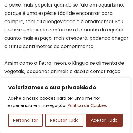
o peixe mais popular quando se fala em aquarismo,
porque é uma espécie fácil de encontrar para
compra, tem alta longevidade e é ornamental. Seu
crescimento varia conforme o tamanho do aquário,
quanto mais espaço, mais crescerá, podendo chegar
a trinta centímetros de comprimento.
Assim como o Tetra-neon, o Kinguio se alimenta de
vegetais, pequenos animais e aceita comer ração.
Ao cuidar desses peixinhos-dourados, a condição da
Valorizamos a sua privacidade
água de seu aquário deve estar sempre limpa e em
pH alcalino. Também se dispensa o uso de
Aceite o nosso cookies para ter uma melhor
aquecedores, porque o Kinguio é sensível à
experiência em navegação.
Política de Cookies
temperatura da água.
Personalizar
Recusar Tudo
Aceitar Tudo
Peixe-zebra (Danio rerio)