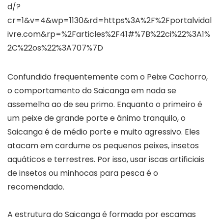
d/?
cr=1&v=4&wp=1130&rd=https%3A%2F%2Fportalvidal
ivre.com&rp=%2Farticles%2F41#%7B%22ci%22%3A1%
2C%22os%22%3A707%7D
Confundido frequentemente com o Peixe Cachorro,
o comportamento do Saicanga em nada se
assemelha ao de seu primo. Enquanto o primeiro é
um peixe de grande porte e ânimo tranquilo, o
Saicanga é de médio porte e muito agressivo. Eles
atacam em cardume os pequenos peixes, insetos
aquáticos e terrestres. Por isso, usar iscas artificiais
de insetos ou minhocas para pesca é o
recomendado.
A estrutura do Saicanga é formada por escamas