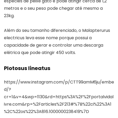
espécies de peixe gato e pode atingir cerca de 1,2
metros e o seu peso pode chegar até mesmo a
23kg.
Além do seu tamanho diferenciado, o Malapterurus
electricus leva esse nome porque possui a
capacidade de gerar e controlar uma descarga
elétrica que pode atingir 450 volts.
Plotosus lineatus
https://www.instagram.com/p/CTT99amM6ju/embe
d/?
cr=1&v=4&wp=1130&rd=https%3A%2F%2Fportalvidal
ivre.com&rp=%2Farticles%2F213#%7B%22ci%22%3A1
%2C%22os%22%3A816.1000000238419%7D