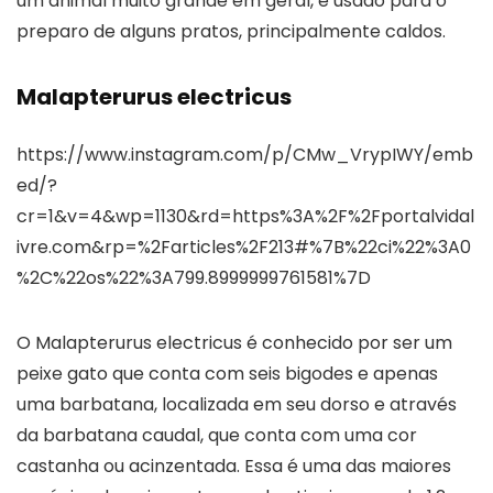
um animal muito grande em geral, é usado para o
preparo de alguns pratos, principalmente caldos.
Malapterurus electricus
https://www.instagram.com/p/CMw_VrypIWY/emb
ed/?
cr=1&v=4&wp=1130&rd=https%3A%2F%2Fportalvidal
ivre.com&rp=%2Farticles%2F213#%7B%22ci%22%3A0
%2C%22os%22%3A799.8999999761581%7D
O Malapterurus electricus é conhecido por ser um
peixe gato que conta com seis bigodes e apenas
uma barbatana, localizada em seu dorso e através
da barbatana caudal, que conta com uma cor
castanha ou acinzentada. Essa é uma das maiores