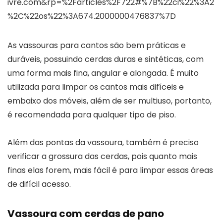
ivre.com&rp=%2Farticles%2F722#%7B%22ci%22%3A2
%2C%22os%22%3A674.2000000476837%7D
As vassouras para cantos são bem práticas e
duráveis, possuindo cerdas duras e sintéticas, com
uma forma mais fina, angular e alongada. É muito
utilizada para limpar os cantos mais difíceis e
embaixo dos móveis, além de ser multiuso, portanto,
é recomendada para qualquer tipo de piso.
Além das pontas da vassoura, também é preciso
verificar a grossura das cerdas, pois quanto mais
finas elas forem, mais fácil é para limpar essas áreas
de difícil acesso.
Vassoura com cerdas de pano