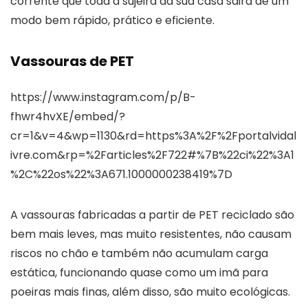
corrente que toda a sujeira da sua casa sairá de um
modo bem rápido, prático e eficiente.
Vassouras de PET
https://www.instagram.com/p/B-
fhwr4hvXE/embed/?
cr=1&v=4&wp=1130&rd=https%3A%2F%2Fportalvidal
ivre.com&rp=%2Farticles%2F722#%7B%22ci%22%3A1
%2C%22os%22%3A671.1000000238419%7D
A vassouras fabricadas a partir de PET reciclado são
bem mais leves, mas muito resistentes, não causam
riscos no chão e também não acumulam carga
estática, funcionando quase como um imã para
poeiras mais finas, além disso, são muito ecológicas.