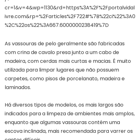
cr=1&v=4&wp=1130&rd=https%3A%2F%2Fportalvidal
ivre.com&rp=%2Farticles%2F722#%7B%22ci%22%3A0
%2C%22os%22%3A667.6000000238419%7D
As vassouras de pelo geralmente são fabricadas
com crina de cavalo presa junto a um cabo de
madeira, com cerdas mais curtas e macias. É muito
utilizada para limpar lugares que não possuem
carpetes, como pisos de porcelanato, madeira e
laminados.
Há diversos tipos de modelos, os mais largos são
indicados para a limpeza de ambientes mais amplos,
enquanto que algumas vassouras contém uma
escova inclinada, mais recomendada para varrer os
cantos difíceis.