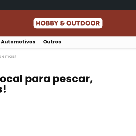
Automotivos
Outros
s e mais!
local para pescar,
s!