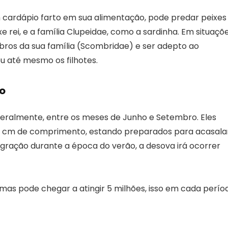
m cardápio farto em sua alimentação, pode predar peixes
e rei, e a família Clupeidae, como a sardinha. Em situaçõ
os da sua família (Scombridae) e ser adepto ao
u até mesmo os filhotes.
o
geralmente, entre os meses de Junho e Setembro. Eles
5 cm de comprimento, estando preparados para acasalar
ração durante a época do verão, a desova irá ocorrer
mas pode chegar a atingir 5 milhões, isso em cada perío