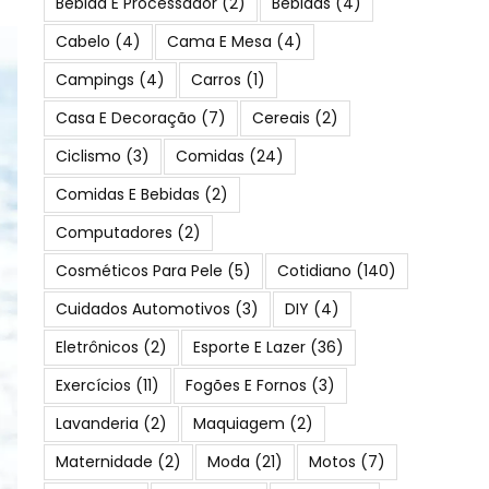
Bebida E Processador
(2)
Bebidas
(4)
Cabelo
(4)
Cama E Mesa
(4)
Campings
(4)
Carros
(1)
Casa E Decoração
(7)
Cereais
(2)
Ciclismo
(3)
Comidas
(24)
Comidas E Bebidas
(2)
Computadores
(2)
Cosméticos Para Pele
(5)
Cotidiano
(140)
Cuidados Automotivos
(3)
DIY
(4)
Eletrônicos
(2)
Esporte E Lazer
(36)
Exercícios
(11)
Fogões E Fornos
(3)
Lavanderia
(2)
Maquiagem
(2)
Maternidade
(2)
Moda
(21)
Motos
(7)