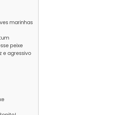
aves marinhas
Atum
sse peixe
z e agressivo
xe
Bonito!